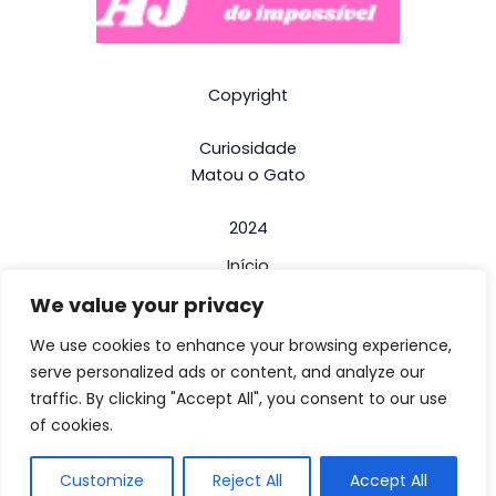
Copyright
Curiosidade
Matou o Gato
2024
Início
We value your privacy
Termos e Condições
Politica de Privacidade
We use cookies to enhance your browsing experience,
serve personalized ads or content, and analyze our
Contactos
traffic. By clicking "Accept All", you consent to our use
Contactos de emergência e interesse
of cookies.
Sobre nós
Customize
Reject All
Accept All