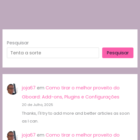
b
t
a
A
Li
e
o
m
p
n
o
p
k
k
Pesquisar
Pesquisar
joja67
em
Como tirar o melhor proveito do
Gboard: Add-ons, Plugins e Configurações
20 de Julho, 2025
Thanks, I'll try to add more and better articles as soon
as I can.
joja67
em
Como tirar o melhor proveito do