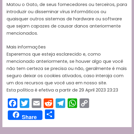
Matou o Gato, de seus fornecedores ou terceiros, para
introduzir ou disseminar vírus informáticos ou
quaisquer outros sistemas de hardware ou software
que sejam capazes de causar danos anteriormente
mencionados.
Mais informações
Esperemos que esteja esclarecido e, como
mencionado anteriormente, se houver algo que você
não tem certeza se precisa ou não, geralmente é mais
seguro deixar os cookies ativados, caso interaja com
um dos recursos que você usa em nosso site.
Esta política é efetiva a partir de 29 April 2023 23:23
F
T
E
R
T
W
C
a
w
m
e
el
h
o
S
Share
c
itt
ai
d
e
a
p
h
e
er
l
di
gr
ts
y
ar