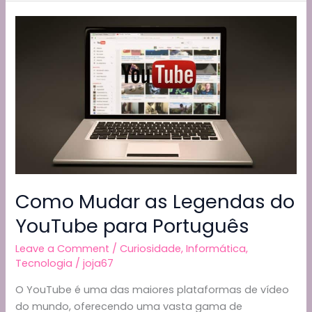
Manchas
o
m
p
n
de
o
p
k
Transpiração
ou
k
Desodorizante
das
Camisas:
Brancas
e
de
Cor
Como Mudar as Legendas do
YouTube para Português
Leave a Comment
/
Curiosidade
,
Informática
,
Tecnologia
/
joja67
O YouTube é uma das maiores plataformas de vídeo
do mundo, oferecendo uma vasta gama de