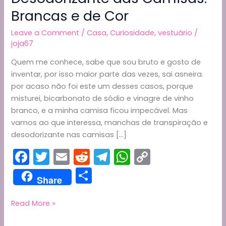
Brancas e de Cor
Leave a Comment
/
Casa
,
Curiosidade
,
vestuário
/
joja67
Quem me conhece, sabe que sou bruto e gosto de
inventar, por isso maior parte das vezes, sai asneira.
por acaso não foi este um desses casos, porque
misturei, bicarbonato de sódio e vinagre de vinho
branco, e a minha camisa ficou impecável. Mas
vamos ao que interessa, manchas de transpiração e
desodorizante nas camisas […]
F
T
E
R
T
W
C
a
w
m
e
el
h
o
S
Share
c
itt
ai
d
e
a
p
h
e
er
l
di
gr
ts
y
ar
Como
Read More »
Tirar
b
t
a
A
Li
e