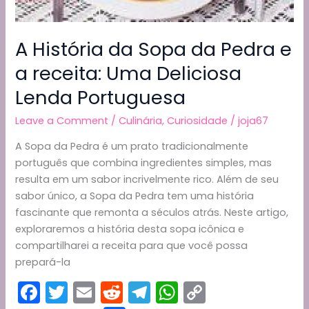
A História da Sopa da Pedra e
a receita: Uma Deliciosa
Lenda Portuguesa
Leave a Comment
/
Culinária
,
Curiosidade
/
joja67
A Sopa da Pedra é um prato tradicionalmente
português que combina ingredientes simples, mas
resulta em um sabor incrivelmente rico. Além de seu
sabor único, a Sopa da Pedra tem uma história
fascinante que remonta a séculos atrás. Neste artigo,
exploraremos a história desta sopa icônica e
compartilharei a receita para que você possa
prepará-la
F
T
E
R
T
W
C