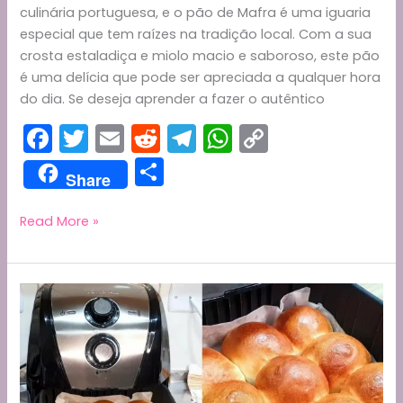
culinária portuguesa, e o pão de Mafra é uma iguaria
especial que tem raízes na tradição local. Com a sua
crosta estaladiça e miolo macio e saboroso, este pão
é uma delícia que pode ser apreciada a qualquer hora
do dia. Se deseja aprender a fazer o autêntico
F
T
E
R
T
W
C
a
w
m
e
el
h
o
S
Share
c
itt
ai
d
e
a
p
h
e
er
l
di
gr
ts
y
ar
Como
Read More »
fazer
b
t
a
A
Li
e
pão
o
m
p
n
de
o
p
k
Mafra
em
k
casa