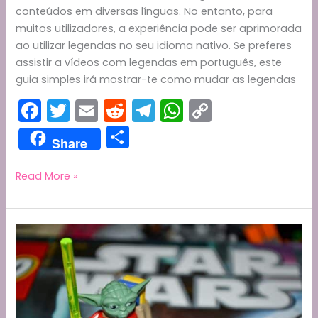
conteúdos em diversas línguas. No entanto, para
muitos utilizadores, a experiência pode ser aprimorada
ao utilizar legendas no seu idioma nativo. Se preferes
assistir a vídeos com legendas em português, este
guia simples irá mostrar-te como mudar as legendas
F
T
E
R
T
W
C
a
w
m
e
el
h
o
S
Share
c
itt
ai
d
e
a
p
h
e
er
l
di
gr
ts
y
ar
Como
Read More »
Mudar
b
t
a
A
Li
e
as
o
m
p
n
Legendas
o
p
k
do
YouTube
k
para
Português