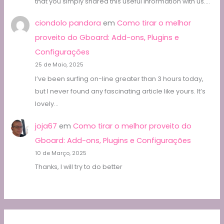
that you simply shared this useful information with us.…
ciondolo pandora
em
Como tirar o melhor
proveito do Gboard: Add-ons, Plugins e
Configurações
25 de Maio, 2025
I’ve been surfing on-line greater than 3 hours today,
but I never found any fascinating article like yours. It’s
lovely…
joja67
em
Como tirar o melhor proveito do
Gboard: Add-ons, Plugins e Configurações
10 de Março, 2025
Thanks, I will try to do better