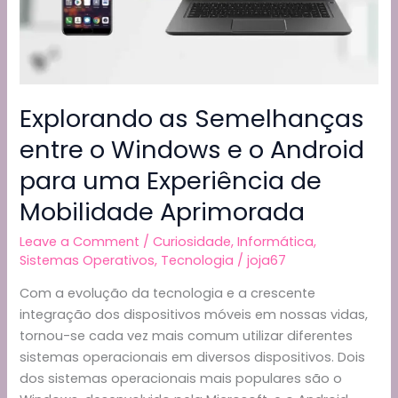
Star
Wars
em
Várias
Ordens:
Explorando as Semelhanças
Lançamento,
Cronológica
entre o Windows e o Android
e
para uma Experiência de
Outras
Mobilidade Aprimorada
Leave a Comment
/
Curiosidade
,
Informática
,
Sistemas Operativos
,
Tecnologia
/
joja67
Com a evolução da tecnologia e a crescente
integração dos dispositivos móveis em nossas vidas,
tornou-se cada vez mais comum utilizar diferentes
sistemas operacionais em diversos dispositivos. Dois
dos sistemas operacionais mais populares são o