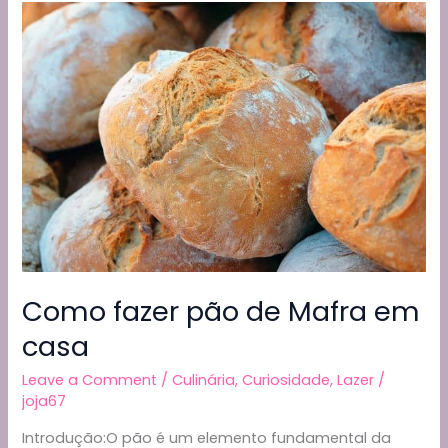
o
m
p
n
Pita
o
p
k
na
Frigideira
k
Como fazer pão de Mafra em
casa
Leave a Comment
/
Culinária
,
Curiosidade
,
Lazer
/
joja67
Introdução:O pão é um elemento fundamental da