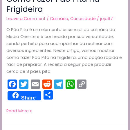
Frigideira
Leave a Comment
/
Culinária
,
Curiosidade
/
joja67
O Pão Pita é um elemento essencial da culinária do
Médio Oriente e é conhecido por sua versatilidade,
sendo perfeito para acompanhar ou rechear com
diversos ingredientes. Neste artigo, vamos mostrar
como fazer Pão Pita na frigideira, uma opção rápida e
fácil de preparar. A receita a seguir pode produzir
cerca de 8 pães pita
F
T
E
R
T
W
C
a
w
m
e
el
h
o
S
Share
c
itt
ai
d
e
a
p
h
e
er
l
di
gr
ts
y
ar
Como
Read More »
Fazer
b
t
a
A
Li
e
Pão