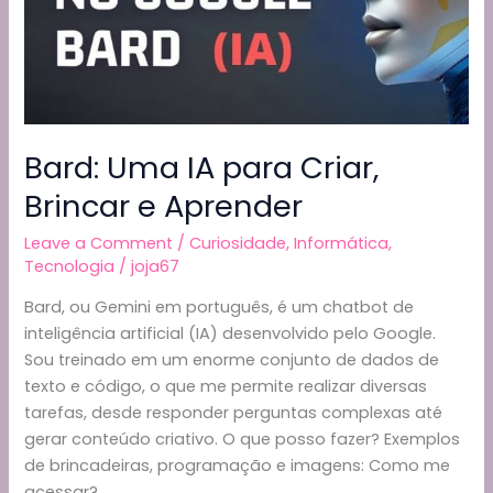
uma
Experiência
de
Mobilidade
Aprimorada
Bard: Uma IA para Criar,
Brincar e Aprender
Leave a Comment
/
Curiosidade
,
Informática
,
Tecnologia
/
joja67
Bard, ou Gemini em português, é um chatbot de
inteligência artificial (IA) desenvolvido pelo Google.
Sou treinado em um enorme conjunto de dados de
texto e código, o que me permite realizar diversas
tarefas, desde responder perguntas complexas até
gerar conteúdo criativo. O que posso fazer? Exemplos
de brincadeiras, programação e imagens: Como me
acessar?