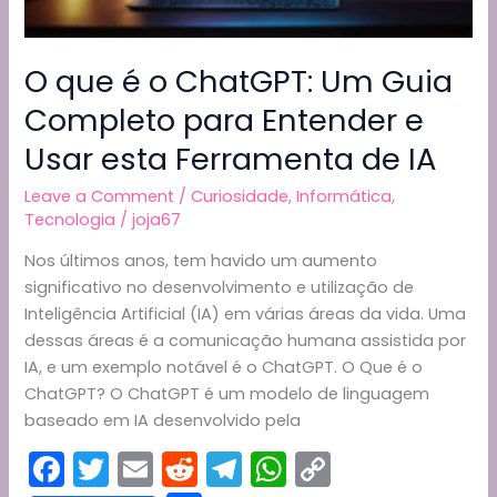
O que é o ChatGPT: Um Guia
Completo para Entender e
Usar esta Ferramenta de IA
Leave a Comment
/
Curiosidade
,
Informática
,
Tecnologia
/
joja67
Nos últimos anos, tem havido um aumento
significativo no desenvolvimento e utilização de
Inteligência Artificial (IA) em várias áreas da vida. Uma
dessas áreas é a comunicação humana assistida por
IA, e um exemplo notável é o ChatGPT. O Que é o
ChatGPT? O ChatGPT é um modelo de linguagem
baseado em IA desenvolvido pela
F
T
E
R
T
W
C