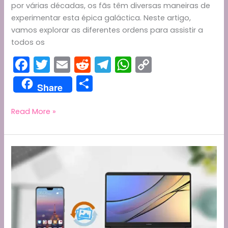
por várias décadas, os fãs têm diversas maneiras de
experimentar esta épica galáctica. Neste artigo,
vamos explorar as diferentes ordens para assistir a
todos os
F
T
E
R
T
W
C
a
w
m
e
el
h
o
S
Share
c
itt
ai
d
e
a
p
h
e
er
l
di
gr
ts
y
ar
Como
Read More »
Assistir
b
t
a
A
Li
e
a
o
m
p
n
Todos
o
p
k
os
Filmes
k
e
Séries
da
Saga