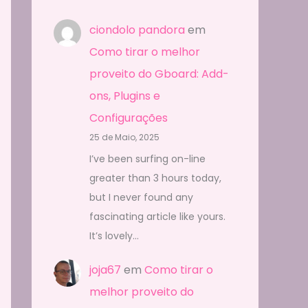
ciondolo pandora
em
Como tirar o melhor
proveito do Gboard: Add-
ons, Plugins e
Configurações
25 de Maio, 2025
I’ve been surfing on-line
greater than 3 hours today,
but I never found any
fascinating article like yours.
It’s lovely…
joja67
em
Como tirar o
melhor proveito do