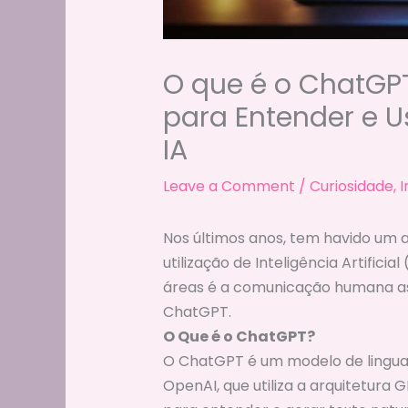
O que é o ChatGP
para Entender e U
IA
Leave a Comment
/
Curiosidade
,
I
Nos últimos anos, tem havido um 
utilização de Inteligência Artifici
áreas é a comunicação humana ass
ChatGPT.
O Que é o ChatGPT?
O ChatGPT é um modelo de lingu
OpenAI, que utiliza a arquitetura