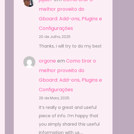
melhor proveito do
Gboard: Add-ons, Plugins e
Configurações
20 de Julho, 2025
Thanks, i will try to do my best
orgone
em
Como tirar o
melhor proveito do
Gboard: Add-ons, Plugins e
Configurações
26 de Maio, 2025
It’s really a great and useful
piece of info. I’m happy that
you simply shared this useful
information with us.…