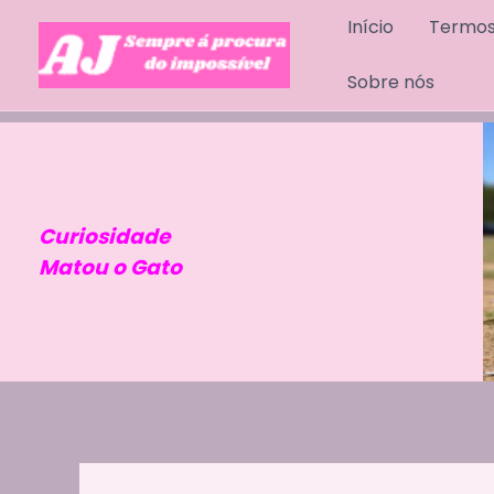
Skip
Início
Termos
to
content
Sobre nós
Curiosidade
Matou o Gato