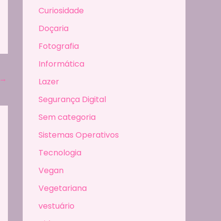
Curiosidade
Doçaria
Fotografia
Informática
→
Lazer
Segurança Digital
Sem categoria
Sistemas Operativos
Tecnologia
Vegan
Vegetariana
vestuário