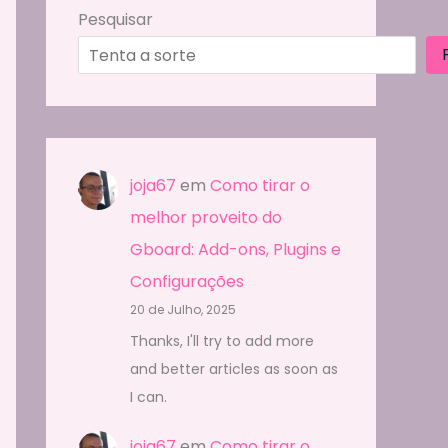
Pesquisar
joja67
em
Como tirar o
melhor proveito do
Gboard: Add-ons, Plugins e
Configurações
20 de Julho, 2025
Thanks, I'll try to add more
and better articles as soon as
I can.
joja67
em
Como tirar o