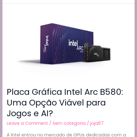
b
t
a
A
Li
e
dos
o
m
p
n
EUA
o
p
k
=
A
k
Software
Gratuito
Placa Gráfica Intel Arc B580:
Uma Opção Viável para
Jogos e AI?
Leave a Comment
/
Sem categoria
/
joja67
A Intel entrou no mercado de GPUs dedicadas com a