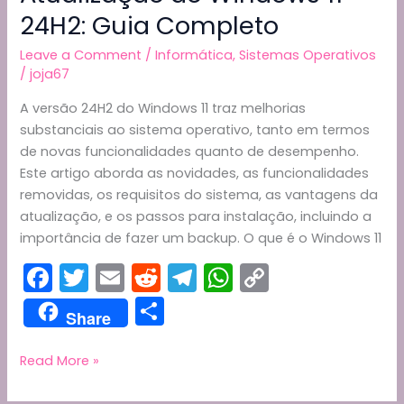
24H2: Guia Completo
Leave a Comment
/
Informática
,
Sistemas Operativos
/
joja67
A versão 24H2 do Windows 11 traz melhorias
substanciais ao sistema operativo, tanto em termos
de novas funcionalidades quanto de desempenho.
Este artigo aborda as novidades, as funcionalidades
removidas, os requisitos do sistema, as vantagens da
atualização, e os passos para instalação, incluindo a
importância de fazer um backup. O que é o Windows 11
F
T
E
R
T
W
C
a
w
m
e
el
h
o
S
Share
c
itt
ai
d
e
a
p
h
e
er
l
di
gr
ts
y
ar
Atualização
Read More »
do
b
t
a
A
Li
e
Windows