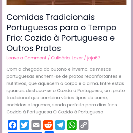
Comidas Tradicionais
Portuguesas para o Tempo
Frio: Cozido à Portuguesa e
Outros Pratos
Leave a Comment
/
Culinária
,
Lazer
/
joja67
Com a chegada do outono e inverno, as mesas
portuguesas enchem-se de pratos reconfortantes e
nutritivos, que aquecem o corpo e a alma. Entre estas
iguarias, destaca-se o Cozido à Portuguesa, um prato
tradicional que combina vários tipos de carne,
enchidos e legumes, sendo perfeito para dias frios.
Cozido à Portuguesa O Cozido à Portuguesa
F
T
E
R
T
W
C