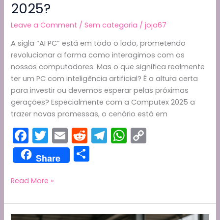
2025?
Leave a Comment
/
Sem categoria
/
joja67
A sigla “AI PC” está em todo o lado, prometendo
revolucionar a forma como interagimos com os
nossos computadores. Mas o que significa realmente
ter um PC com inteligência artificial? É a altura certa
para investir ou devemos esperar pelas próximas
gerações? Especialmente com a Computex 2025 a
trazer novas promessas, o cenário está em
F
T
E
R
T
W
C
a
w
m
e
el
h
o
S
Share
c
itt
ai
d
e
a
p
h
e
er
l
di
gr
ts
y
ar
AI
Read More »
PC:
b
t
a
A
Li
e
O
o
m
p
n
Que