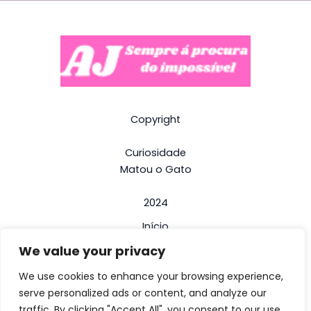
Copyright
Curiosidade
Matou o Gato
2024
Início
We value your privacy
Termos e Condições
Politica de Privacidade
We use cookies to enhance your browsing experience,
serve personalized ads or content, and analyze our
Contactos
traffic. By clicking "Accept All", you consent to our use