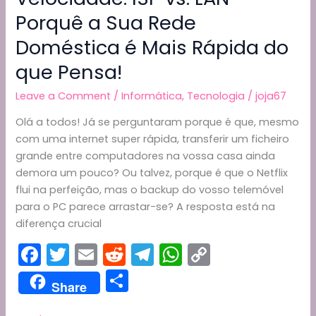
Porquê a Sua Rede
Doméstica é Mais Rápida do
que Pensa!
Leave a Comment
/
Informática
,
Tecnologia
/
joja67
Olá a todos! Já se perguntaram porque é que, mesmo
com uma internet super rápida, transferir um ficheiro
grande entre computadores na vossa casa ainda
demora um pouco? Ou talvez, porque é que o Netflix
flui na perfeição, mas o backup do vosso telemóvel
para o PC parece arrastar-se? A resposta está na
diferença crucial
F
T
E
R
T
W
C
a
w
m
e
el
h
o
S
Share
c
itt
ai
d
e
a
p
h