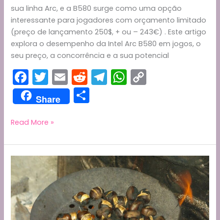
sua linha Arc, e a B580 surge como uma opção
interessante para jogadores com orçamento limitado
(preço de lançamento 250$, + ou – 243€) . Este artigo
explora o desempenho da Intel Arc B580 em jogos, o
seu preço, a concorrência e a sua potencial
F
T
E
R
T
W
C
a
w
m
e
el
h
o
S
Share
c
itt
ai
d
e
a
p
h
e
er
l
di
gr
ts
y
ar
Placa
Read More »
Gráfica
b
t
a
A
Li
e
Intel
o
m
p
n
Arc
o
p
k
B580:
Uma
k
Opção
Viável
para