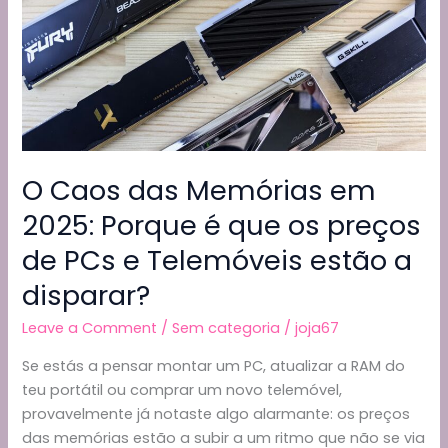
uma
AMD
RX
9060
XT
16GB
O Caos das Memórias em
2025: Porque é que os preços
de PCs e Telemóveis estão a
disparar?
Leave a Comment
/
Sem categoria
/
joja67
Se estás a pensar montar um PC, atualizar a RAM do
teu portátil ou comprar um novo telemóvel,
provavelmente já notaste algo alarmante: os preços
das memórias estão a subir a um ritmo que não se via