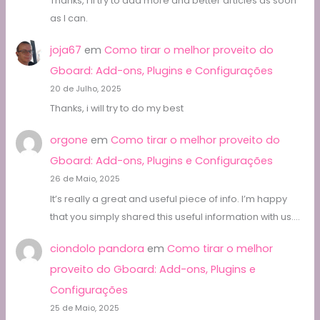
Thanks, I'll try to add more and better articles as soon
as I can.
joja67
em
Como tirar o melhor proveito do
Gboard: Add-ons, Plugins e Configurações
20 de Julho, 2025
Thanks, i will try to do my best
orgone
em
Como tirar o melhor proveito do
Gboard: Add-ons, Plugins e Configurações
26 de Maio, 2025
It’s really a great and useful piece of info. I’m happy
that you simply shared this useful information with us.…
ciondolo pandora
em
Como tirar o melhor
proveito do Gboard: Add-ons, Plugins e
Configurações
25 de Maio, 2025