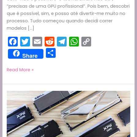
“precisas de uma GPU profissional”. Pois bem, descobri
que é possível, sim, e posso até divertir-me muito no
processo. Tudo começou quando decidi correr
modelos […]
F
T
E
R
T
W
C
a
w
m
e
el
h
o
S
Share
c
itt
ai
d
e
a
p
h
e
er
l
di
gr
ts
y
ar
Divertindo-
Read More »
me
b
t
a
A
Li
e
no
o
m
p
n
PC
o
p
k
em
casa
k
com
inteligência
artificial
e