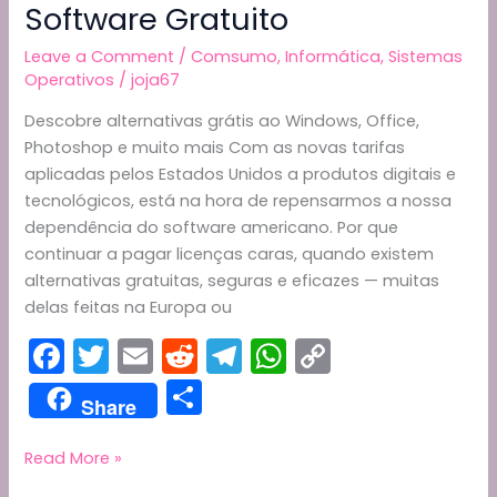
Software Gratuito
Leave a Comment
/
Comsumo
,
Informática
,
Sistemas
Operativos
/
joja67
Descobre alternativas grátis ao Windows, Office,
Photoshop e muito mais Com as novas tarifas
aplicadas pelos Estados Unidos a produtos digitais e
tecnológicos, está na hora de repensarmos a nossa
dependência do software americano. Por que
continuar a pagar licenças caras, quando existem
alternativas gratuitas, seguras e eficazes — muitas
delas feitas na Europa ou
F
T
E
R
T
W
C
a
w
m
e
el
h
o
S
Share
c
itt
ai
d
e
a
p
h
e
er
l
di
gr
ts
y
ar
Tarifas
Read More »
Novas