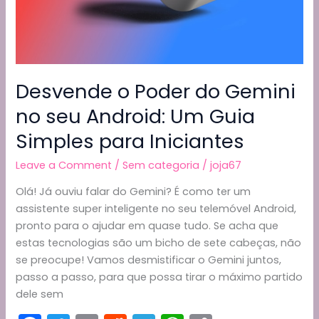
de
PCs
e
Telemóveis
estão
Desvende o Poder do Gemini
a
no seu Android: Um Guia
disparar?
Simples para Iniciantes
Leave a Comment
/
Sem categoria
/
joja67
Olá! Já ouviu falar do Gemini? É como ter um
assistente super inteligente no seu telemóvel Android,
pronto para o ajudar em quase tudo. Se acha que
estas tecnologias são um bicho de sete cabeças, não
se preocupe! Vamos desmistificar o Gemini juntos,
passo a passo, para que possa tirar o máximo partido
dele sem