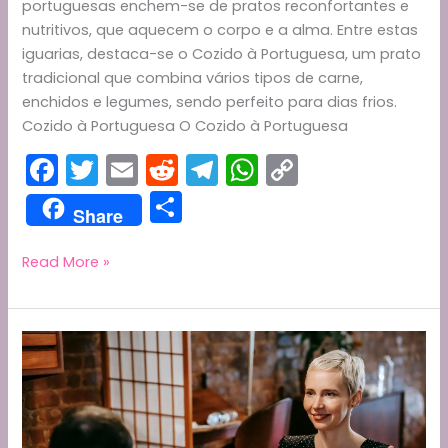
portuguesas enchem-se de pratos reconfortantes e
nutritivos, que aquecem o corpo e a alma. Entre estas
iguarias, destaca-se o Cozido à Portuguesa, um prato
tradicional que combina vários tipos de carne,
enchidos e legumes, sendo perfeito para dias frios.
Cozido à Portuguesa O Cozido à Portuguesa
F
T
E
R
T
W
C
a
w
m
e
el
h
o
S
Share
c
itt
ai
d
e
a
p
h
e
er
l
di
gr
ts
y
ar
Comidas
Read More »
Tradicionais
b
t
a
A
Li
e
Portuguesas
o
m
p
n
para
o
p
k
o
Tempo
k
Frio:
Cozido