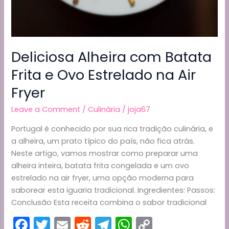
Deliciosa Alheira com Batata
Frita e Ovo Estrelado na Air
Fryer
Leave a Comment
/
Culinária
/
joja67
Portugal é conhecido por sua rica tradição culinária, e
a alheira, um prato típico do país, não fica atrás.
Neste artigo, vamos mostrar como preparar uma
alheira inteira, batata frita congelada e um ovo
estrelado na air fryer, uma opção moderna para
saborear esta iguaria tradicional. Ingredientes: Passos:
Conclusão Esta receita combina o sabor tradicional
F
T
E
R
T
W
C