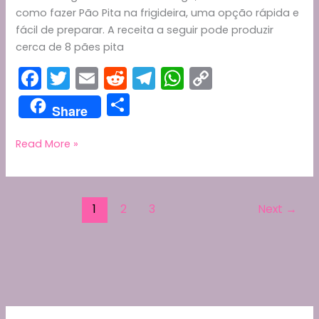
como fazer Pão Pita na frigideira, uma opção rápida e
fácil de preparar. A receita a seguir pode produzir
cerca de 8 pães pita
F
T
E
R
T
W
C
a
w
m
e
el
h
o
S
Share
c
itt
ai
d
e
a
p
h
e
er
l
di
gr
ts
y
ar
Como
Read More »
Fazer
b
t
a
A
Li
e
Pão
o
m
p
n
Pita
o
p
k
1
2
3
Next
→
na
Frigideira
k