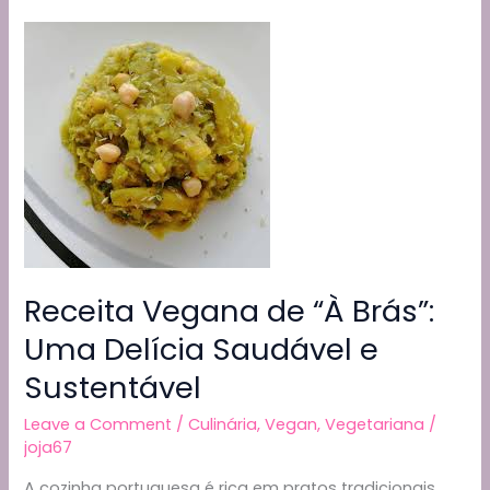
o
m
p
n
na
o
p
k
AirFryer
(Para
k
2
pessoas)
Receita Vegana de “À Brás”:
Uma Delícia Saudável e
Sustentável
Leave a Comment
/
Culinária
,
Vegan
,
Vegetariana
/
joja67
A cozinha portuguesa é rica em pratos tradicionais