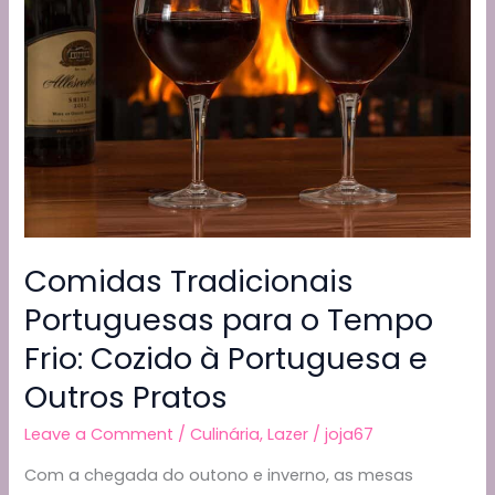
k
Airfryer
Comidas Tradicionais
Portuguesas para o Tempo
Frio: Cozido à Portuguesa e
Outros Pratos
Leave a Comment
/
Culinária
,
Lazer
/
joja67
Com a chegada do outono e inverno, as mesas