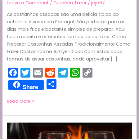
Leave a Comment
/
Culinária
,
Lazer
/
joja67
As castanhas assadas são uma delícia típica do
outono e inverno em Portugal. São perfeitas para os
dias mais frios e bastante simples de preparar. Aqui
fica a receita e diferentes formas de as fazer. Como
Preparar Castanhas Assadas Tradicionalmente Como
Fazer Castanhas na Airfryer Dicas Com estas duas
formas de assar castanhas, pode aproveitar […]
F
T
E
R
T
W
C
a
w
m
e
el
h
o
S
Share
c
itt
ai
d
e
a
p
h
e
er
l
di
gr
ts
y
ar
Castanhas
Read More »
Assadas:
b
t
a
A
Li
e
Receita
o
m
p
n
Tradicional
o
p
k
e
na