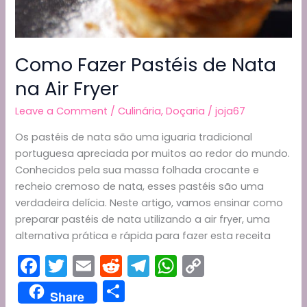
Como Fazer Pastéis de Nata
na Air Fryer
Leave a Comment
/
Culinária
,
Doçaria
/
joja67
Os pastéis de nata são uma iguaria tradicional
portuguesa apreciada por muitos ao redor do mundo.
Conhecidos pela sua massa folhada crocante e
recheio cremoso de nata, esses pastéis são uma
verdadeira delícia. Neste artigo, vamos ensinar como
preparar pastéis de nata utilizando a air fryer, uma
alternativa prática e rápida para fazer esta receita
F
T
E
R
T
W
C
a
w
m
e
el
h
o
S
Share