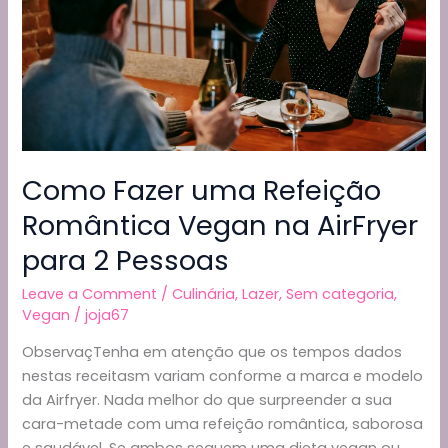
à
Portuguesa
e
Outros
Pratos
Como Fazer uma Refeição
Romântica Vegan na AirFryer
para 2 Pessoas
Leave a Comment
/
Culinária
,
Lazer
,
Sem categoria
,
Vegan
/
joja67
ObservaçTenha em atenção que os tempos dados
nestas receitasm variam conforme a marca e modelo
da Airfryer. Nada melhor do que surpreender a sua
cara-metade com uma refeição romântica, saborosa