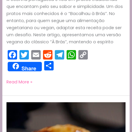
que encantam pelo seu sabor e simplicidade. Um dos
pratos mais conhecidos é o “Bacalhau à Brás”. No
entanto, para quem segue uma alimentação
vegetariana ou vegan, adaptar esta receita pode ser
um desafio. Neste artigo, apresentamos uma versão
vegana do clássico “À Brás”, mantendo o espírito
F
T
E
R
T
W
C
a
w
m
e
el
h
o
S
Share
c
itt
ai
d
e
a
p
h
e
er
l
di
gr
ts
y
ar
Receita
Read More »
Vegana
b
t
a
A
Li
e
de
o
m
p
n
“À
o
p
k
Brás”:
Uma
k
Delícia
Saudável