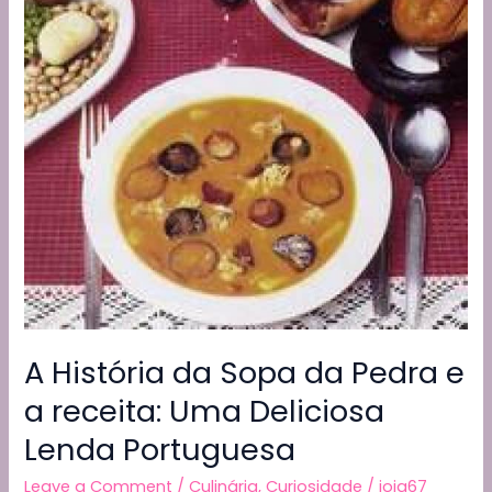
k
A História da Sopa da Pedra e
a receita: Uma Deliciosa
Lenda Portuguesa
Leave a Comment
/
Culinária
,
Curiosidade
/
joja67