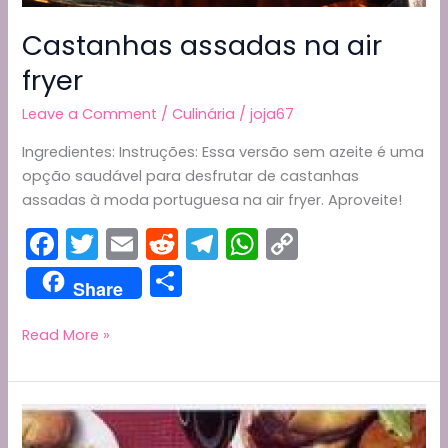
Castanhas assadas na air
fryer
Leave a Comment
/
Culinária
/
joja67
Ingredientes: Instruções: Essa versão sem azeite é uma
opção saudável para desfrutar de castanhas
assadas à moda portuguesa na air fryer. Aproveite!
F
T
E
R
T
W
C
a
w
m
e
el
h
o
S
Share
c
itt
ai
d
e
a
p
h
e
er
l
di
gr
ts
y
ar
Castanhas
Read More »
assadas
b
t
a
A
Li
e
na
o
m
p
n
air
o
p
k
fryer