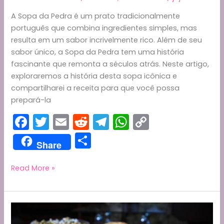
A Sopa da Pedra é um prato tradicionalmente
português que combina ingredientes simples, mas
resulta em um sabor incrivelmente rico. Além de seu
sabor único, a Sopa da Pedra tem uma história
fascinante que remonta a séculos atrás. Neste artigo,
exploraremos a história desta sopa icônica e
compartilharei a receita para que você possa
prepará-la
F
T
E
R
T
W
C
a
w
m
e
el
h
o
S
Share
c
itt
ai
d
e
a
p
h
e
er
l
di
gr
ts
y
ar
A
Read More »
História
b
t
a
A
Li
e
da
o
m
p
n
Sopa
o
p
k
da