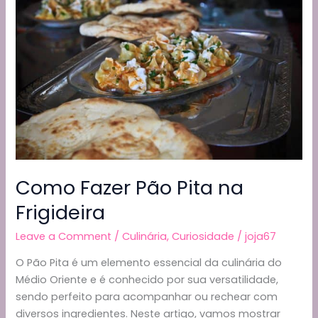
Pedra
k
e
a
receita:
Uma
Deliciosa
Lenda
Portuguesa
Como Fazer Pão Pita na
Frigideira
Leave a Comment
/
Culinária
,
Curiosidade
/
joja67
O Pão Pita é um elemento essencial da culinária do
Médio Oriente e é conhecido por sua versatilidade,
sendo perfeito para acompanhar ou rechear com
diversos ingredientes. Neste artigo, vamos mostrar