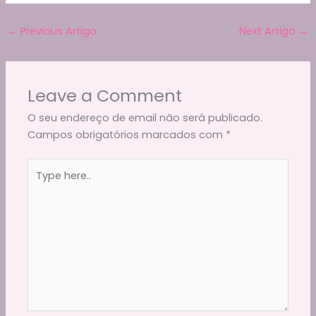
e
er
l
di
gr
ts
y
ar
b
t
a
A
Li
←
Previous Artigo
Next Artigo
→
e
o
m
p
n
o
p
k
Leave a Comment
k
O seu endereço de email não será publicado.
Campos obrigatórios marcados com
*
Type
here..