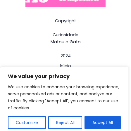
Copyright
Curiosidade
Matou o Gato
2024
Início
We value your privacy
Termos e Condições
Politica de Privacidade
We use cookies to enhance your browsing experience,
serve personalized ads or content, and analyze our
Contactos
traffic. By clicking "Accept All", you consent to our use
Contactos de emergência e interesse
of cookies.
Sobre nós
Customize
Reject All
Accept All