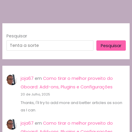
Pesquisar
Pesquisar
joja67
em
Como tirar o melhor proveito do
Gboard: Add-ons, Plugins e Configurações
20 de Julho, 2025
Thanks, I'll try to add more and better articles as soon
as I can.
joja67
em
Como tirar o melhor proveito do
Gboard: Add-ons, Plugins e Configurações