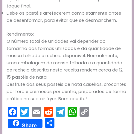
toque final.
Deixe os pastéis arrefecerem completamente antes
de desenformar, para evitar que se desmanchem.
Rendimento:
O número total de unidades vai depender do
tamanho das formas utilizadas e da quantidade de
massa folhada e recheio disponível. Normalmente,
uma embalagem de massa folhada e a quantidade
de recheio descrita nesta receita rendem cerca de 12-
15 pastéis de nata.
Desfrute dos seus pastéis de nata caseiros, crocantes
por fora e cremosos por dentro, preparados de forma
prática na sua air fryer. Bom apetite!
F
T
E
R
T
W
C
a
w
m
e
el
h
o
S
Share
c
itt
ai
d
e
a
p
h