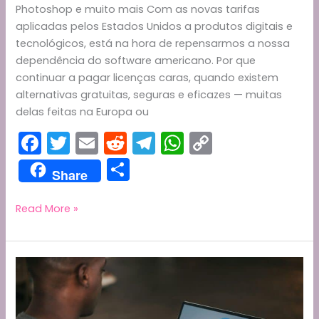
Photoshop e muito mais Com as novas tarifas
aplicadas pelos Estados Unidos a produtos digitais e
tecnológicos, está na hora de repensarmos a nossa
dependência do software americano. Por que
continuar a pagar licenças caras, quando existem
alternativas gratuitas, seguras e eficazes — muitas
delas feitas na Europa ou
F
T
E
R
T
W
C
a
w
m
e
el
h
o
S
Share
c
itt
ai
d
e
a
p
h
e
er
l
di
gr
ts
y
ar
Tarifas
Read More »
Novas
b
t
a
A
Li
e
dos
o
m
p
n
EUA
o
p
k
=
A
k
Software