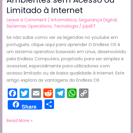
Limitado à Internet
Leave a Comment
/
Informática
,
Segurança Digital
,
Sistemas Operativos
,
Tecnologia
/
joja67
Se não sabe como ver as legendas no youtube em
português, clique aqui para aprender O Endless OS é
um sistema operativo baseado em Linux, desenvolvido
pela Endless Computers, projetado para ser simples e
acessível, especialmente para utilizadores com
acesso limitado ou de baixa qualidade à Internet. Este
artigo explora as vantagens do Endless OS
F
T
E
R
T
W
C
a
w
m
e
el
h
o
S
Share
c
itt
ai
d
e
a
p
h
e
er
l
di
gr
ts
y
ar
Endless
Read More »
OS:
b
t
a
A
Li
e