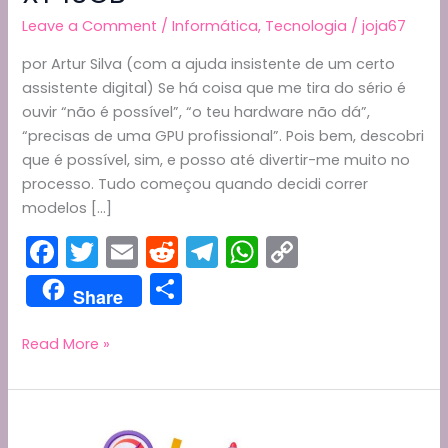
Leave a Comment
/
Informática
,
Tecnologia
/
joja67
por Artur Silva (com a ajuda insistente de um certo
assistente digital) Se há coisa que me tira do sério é
ouvir “não é possível”, “o teu hardware não dá”,
“precisas de uma GPU profissional”. Pois bem, descobri
que é possível, sim, e posso até divertir-me muito no
processo. Tudo começou quando decidi correr
modelos […]
F
T
E
R
T
W
C
a
w
m
e
el
h
o
S
Share
c
itt
ai
d
e
a
p
h
e
er
l
di
gr
ts
y
ar
Divertindo-
Read More »
me
b
t
a
A
Li
e
no
o
m
p
n
PC
o
p
k
em