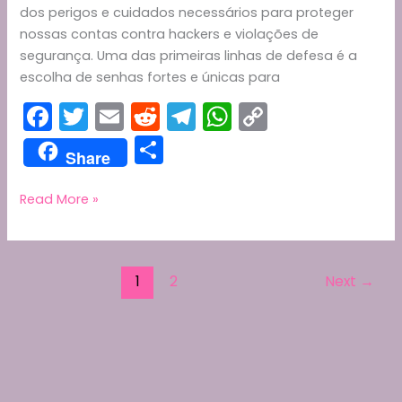
dos perigos e cuidados necessários para proteger
nossas contas contra hackers e violações de
segurança. Uma das primeiras linhas de defesa é a
escolha de senhas fortes e únicas para
F
T
E
R
T
W
C
a
w
m
e
el
h
o
S
Share
c
itt
ai
d
e
a
p
h
e
er
l
di
gr
ts
y
ar
Protegendo
Read More »
suas
b
t
a
A
Li
e
Contas
o
m
p
n
Online:
o
p
k
1
2
Next
→
Cuidados,
Perigos
k
e
Soluções