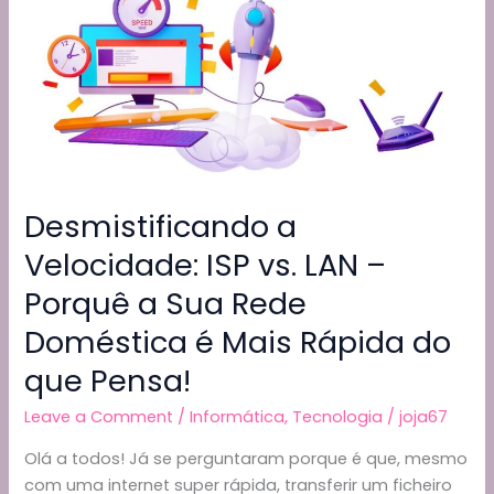
casa
k
com
inteligência
artificial
e
uma
AMD
RX
Desmistificando a
9060
Velocidade: ISP vs. LAN –
XT
16GB
Porquê a Sua Rede
Doméstica é Mais Rápida do
que Pensa!
Leave a Comment
/
Informática
,
Tecnologia
/
joja67
Olá a todos! Já se perguntaram porque é que, mesmo
com uma internet super rápida, transferir um ficheiro