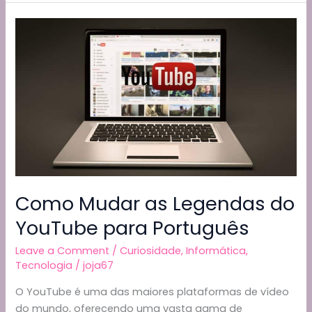
Um
o
m
p
n
Sistema
o
p
k
Operativo
Eficiente
k
para
Ambientes
sem
Acesso
ou
Limitado
à
Internet
Como Mudar as Legendas do
YouTube para Português
Leave a Comment
/
Curiosidade
,
Informática
,
Tecnologia
/
joja67
O YouTube é uma das maiores plataformas de vídeo
do mundo, oferecendo uma vasta gama de