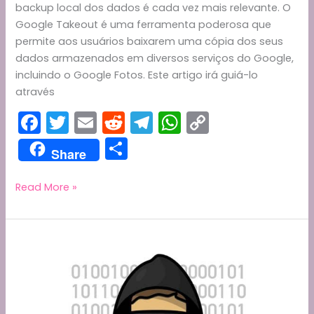
backup local dos dados é cada vez mais relevante. O
Google Takeout é uma ferramenta poderosa que
permite aos usuários baixarem uma cópia dos seus
dados armazenados em diversos serviços do Google,
incluindo o Google Fotos. Este artigo irá guiá-lo
através
F
T
E
R
T
W
C
a
w
m
e
el
h
o
S
Share
c
itt
ai
d
e
a
p
h
e
er
l
di
gr
ts
y
ar
Como
Read More »
Baixar
b
t
a
A
Li
e
Todas
o
m
p
n
as
o
p
k
Fotos
e
k
Vídeos
(google