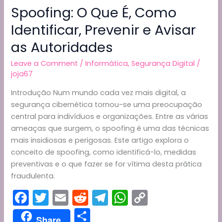
entre
Spoofing: O Que É, Como
a
Identificar, Prevenir e Avisar
Versão
Gratuita
as Autoridades
e
a
Leave a Comment
/
Informática
,
Segurança Digital
/
joja67
Paga
Introdução Num mundo cada vez mais digital, a
segurança cibernética tornou-se uma preocupação
central para indivíduos e organizações. Entre as várias
ameaças que surgem, o spoofing é uma das técnicas
mais insidiosas e perigosas. Este artigo explora o
conceito de spoofing, como identificá-lo, medidas
preventivas e o que fazer se for vítima desta prática
fraudulenta.
F
T
E
R
T
W
C
a
w
m
e
el
h
o
S
Share