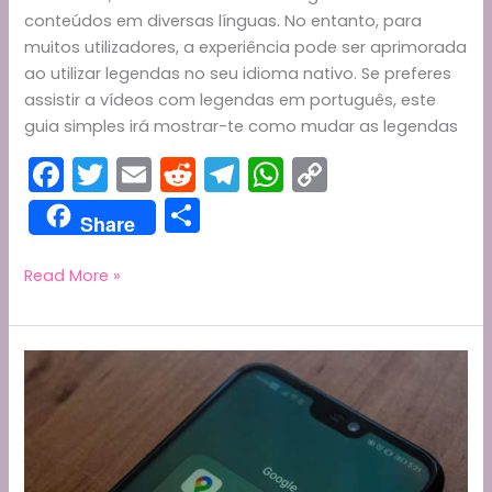
conteúdos em diversas línguas. No entanto, para
muitos utilizadores, a experiência pode ser aprimorada
ao utilizar legendas no seu idioma nativo. Se preferes
assistir a vídeos com legendas em português, este
guia simples irá mostrar-te como mudar as legendas
F
T
E
R
T
W
C
a
w
m
e
el
h
o
S
Share
c
itt
ai
d
e
a
p
h
e
er
l
di
gr
ts
y
ar
Como
Read More »
Mudar
b
t
a
A
Li
e
as
o
m
p
n
Legendas
o
p
k
do
YouTube
k
para
Português