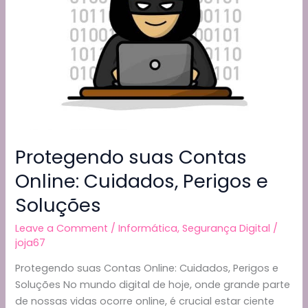
fotos)
Usando
o
Google
Takeout
e
Inserir
os
Dados
Protegendo suas Contas
.json
nas
Online: Cuidados, Perigos e
Mesmas
Soluções
no
Windows
Leave a Comment
/
Informática
,
Segurança Digital
/
joja67
Protegendo suas Contas Online: Cuidados, Perigos e
Soluções No mundo digital de hoje, onde grande parte
de nossas vidas ocorre online, é crucial estar ciente