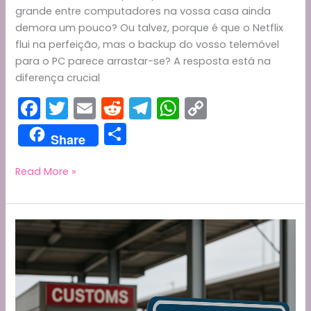
grande entre computadores na vossa casa ainda
demora um pouco? Ou talvez, porque é que o Netflix
flui na perfeição, mas o backup do vosso telemóvel
para o PC parece arrastar-se? A resposta está na
diferença crucial
F
T
E
R
T
W
C
a
w
m
e
el
h
o
S
Share
c
itt
ai
d
e
a
p
h
e
er
l
di
gr
ts
y
ar
Desmistificando
Read More »
a
b
t
a
A
Li
e
Velocidade:
o
m
p
n
ISP
o
p
k
vs.
LAN
k
–
Porquê
a