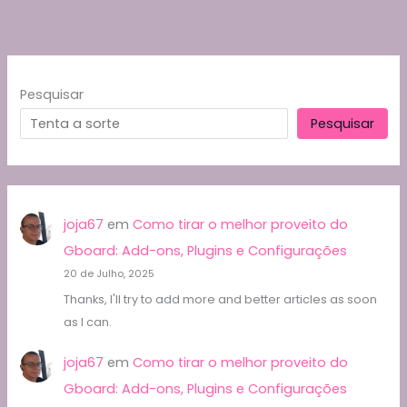
Pesquisar
Pesquisar
joja67
em
Como tirar o melhor proveito do
Gboard: Add-ons, Plugins e Configurações
20 de Julho, 2025
Thanks, I'll try to add more and better articles as soon
as I can.
joja67
em
Como tirar o melhor proveito do
Gboard: Add-ons, Plugins e Configurações