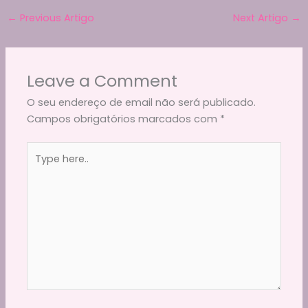
e
er
l
di
gr
ts
y
ar
b
t
a
A
Li
←
Previous Artigo
Next Artigo
→
e
o
m
p
n
o
p
k
Leave a Comment
k
O seu endereço de email não será publicado.
Campos obrigatórios marcados com
*
Type
here..