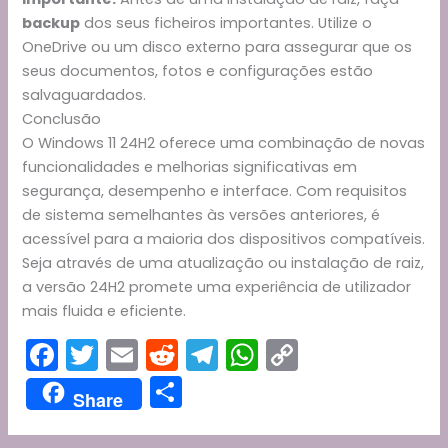
backup
dos seus ficheiros importantes. Utilize o
OneDrive ou um disco externo para assegurar que os
seus documentos, fotos e configurações estão
salvaguardados.
Conclusão
O Windows 11 24H2 oferece uma combinação de novas
funcionalidades e melhorias significativas em
segurança, desempenho e interface. Com requisitos
de sistema semelhantes às versões anteriores, é
acessível para a maioria dos dispositivos compatíveis.
Seja através de uma atualização ou instalação de raiz,
a versão 24H2 promete uma experiência de utilizador
mais fluida e eficiente.
F
T
E
R
T
W
C
a
w
m
e
el
h
o
S
Share
c
itt
ai
d
e
a
p
h