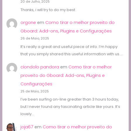
20 de Julho, 2025
Thanks, i will try to do my best
orgone
em
Como tirar o melhor proveito do
Gboard: Add-ons, Plugins e Configurações
26 de Maio, 2025
It’s really a great and useful piece of info. I’m happy
that you simply shared this useful information with us.…
ciondolo pandora
em
Como tirar o melhor
proveito do Gboard: Add-ons, Plugins e
Configurações
25 de Maio, 2025
I’ve been surfing on-line greater than 3 hours today,
but I never found any fascinating article like yours. It’s
lovely…
joja67
em
Como tirar o melhor proveito do