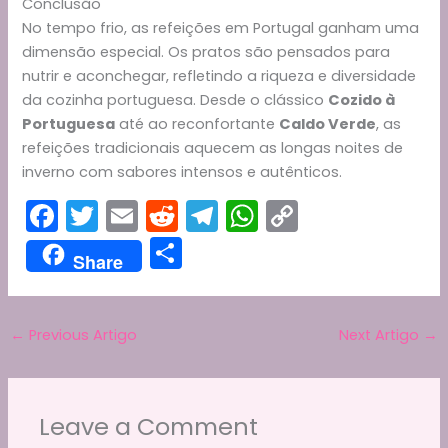
Conclusão
No tempo frio, as refeições em Portugal ganham uma
dimensão especial. Os pratos são pensados para
nutrir e aconchegar, refletindo a riqueza e diversidade
da cozinha portuguesa. Desde o clássico
Cozido à
Portuguesa
até ao reconfortante
Caldo Verde
, as
refeições tradicionais aquecem as longas noites de
inverno com sabores intensos e autênticos.
F
T
E
R
T
W
C
a
w
m
e
el
h
o
S
Share
c
itt
ai
d
e
a
p
h
e
er
l
di
gr
ts
y
ar
b
t
a
A
Li
←
Previous Artigo
Next Artigo
→
e
o
m
p
n
o
p
k
Leave a Comment
k