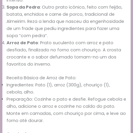
intenso.
Sopa da Pedra
: Outro prato icónico, feito com feijão,
batata, enchidos e carne de porco, tradicional de
Almeirim. Reza a lenda que nasceu da engenhosidade
de um frade que pediu ingredientes para fazer uma
sopa “com pedra”.
Arroz de Pato
: Prato suculento com arroz e pato
desfiado, finalizado no forno com chouriço. A crosta
crocante e o sabor defumado tornam-no um dos
favoritos do inverno.
Receita Básica de Arroz de Pato:
Ingredientes: Pato (1), arroz (300g), chouriço (1),
cebola, alho.
Preparação: Cozinhe o pato e desfie. Refogue cebola e
alho, adicione o arroz e cozinhe no caldo do pato.
Monte em camadas, com chouriço por cima, e leve ao
forno até dourar.