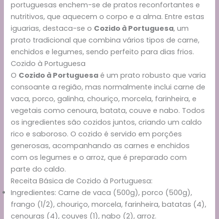
portuguesas enchem-se de pratos reconfortantes e
nutritivos, que aquecem o corpo e a alma. Entre estas
iguarias, destaca-se o
Cozido à Portuguesa
, um
prato tradicional que combina vários tipos de carne,
enchidos e legumes, sendo perfeito para dias frios.
Cozido à Portuguesa
O
Cozido à Portuguesa
é um prato robusto que varia
consoante a região, mas normalmente inclui carne de
vaca, porco, galinha, chouriço, morcela, farinheira, e
vegetais como cenoura, batata, couve e nabo. Todos
os ingredientes são cozidos juntos, criando um caldo
rico e saboroso. O cozido é servido em porções
generosas, acompanhando as carnes e enchidos
com os legumes e o arroz, que é preparado com
parte do caldo.
Receita Básica de Cozido à Portuguesa:
Ingredientes: Carne de vaca (500g), porco (500g),
frango (1/2), chouriço, morcela, farinheira, batatas (4),
cenouras (4), couves (1), nabo (2), arroz.