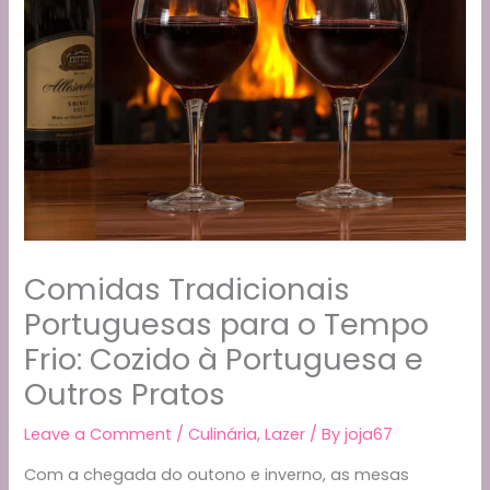
Comidas Tradicionais
Portuguesas para o Tempo
Frio: Cozido à Portuguesa e
Outros Pratos
Leave a Comment
/
Culinária
,
Lazer
/ By
joja67
Com a chegada do outono e inverno, as mesas