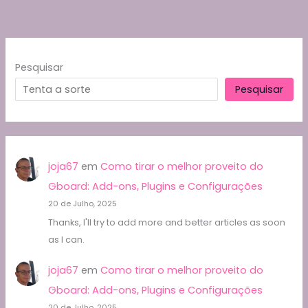
Pesquisar
Pesquisar
joja67
em
Como tirar o melhor proveito do
Gboard: Add-ons, Plugins e Configurações
20 de Julho, 2025
Thanks, I'll try to add more and better articles as soon
as I can.
joja67
em
Como tirar o melhor proveito do
Gboard: Add-ons, Plugins e Configurações
20 de Julho, 2025