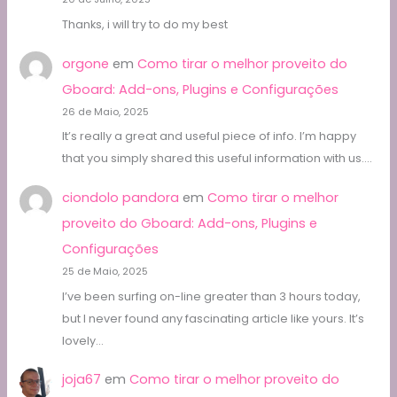
Thanks, i will try to do my best
orgone
em
Como tirar o melhor proveito do
Gboard: Add-ons, Plugins e Configurações
26 de Maio, 2025
It’s really a great and useful piece of info. I’m happy
that you simply shared this useful information with us.…
ciondolo pandora
em
Como tirar o melhor
proveito do Gboard: Add-ons, Plugins e
Configurações
25 de Maio, 2025
I’ve been surfing on-line greater than 3 hours today,
but I never found any fascinating article like yours. It’s
lovely…
joja67
em
Como tirar o melhor proveito do