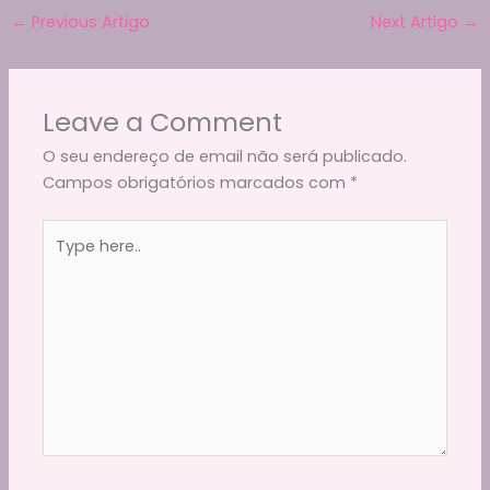
ar
b
t
a
A
Li
←
Previous Artigo
Next Artigo
→
e
o
m
p
n
o
p
k
Leave a Comment
k
O seu endereço de email não será publicado.
Campos obrigatórios marcados com
*
Type
here..