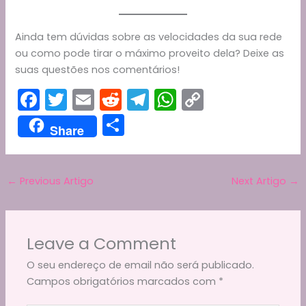
Ainda tem dúvidas sobre as velocidades da sua rede
ou como pode tirar o máximo proveito dela? Deixe as
suas questões nos comentários!
F
T
E
R
T
W
C
a
w
m
e
el
h
o
S
Share
c
itt
ai
d
e
a
p
h
e
er
l
di
gr
ts
y
ar
b
t
a
A
Li
←
Previous Artigo
Next Artigo
→
e
o
m
p
n
o
p
k
Leave a Comment
k
O seu endereço de email não será publicado.
Campos obrigatórios marcados com
*