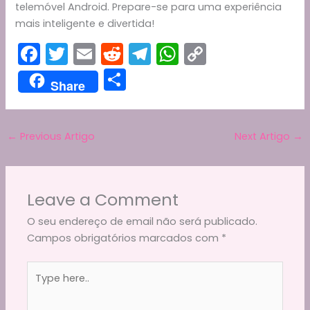
telemóvel Android. Prepare-se para uma experiência
mais inteligente e divertida!
F
T
E
R
T
W
C
a
w
m
e
el
h
o
S
Share
c
itt
ai
d
e
a
p
h
e
er
l
di
gr
ts
y
ar
b
t
a
A
Li
←
Previous Artigo
Next Artigo
→
e
o
m
p
n
o
p
k
Leave a Comment
k
O seu endereço de email não será publicado.
Campos obrigatórios marcados com
*
Type
here..