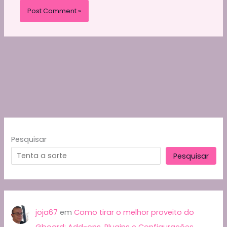
Pesquisar
Pesquisar
joja67
em
Como tirar o melhor proveito do