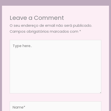
o
m
p
n
o
p
k
Leave a Comment
k
O seu endereço de email não será publicado.
Campos obrigatórios marcados com
*
Type
here..
Name*