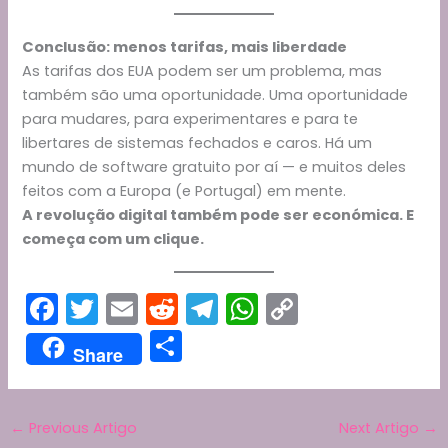
Conclusão: menos tarifas, mais liberdade
As tarifas dos EUA podem ser um problema, mas
também são uma oportunidade. Uma oportunidade
para mudares, para experimentares e para te
libertares de sistemas fechados e caros. Há um
mundo de software gratuito por aí — e muitos deles
feitos com a Europa (e Portugal) em mente.
A revolução digital também pode ser económica. E
começa com um clique.
F
T
E
R
T
W
C
a
w
m
e
el
h
o
S
Share
c
itt
ai
d
e
a
p
h
e
er
l
di
gr
ts
y
ar
b
t
a
A
Li
←
Previous Artigo
Next Artigo
→
e