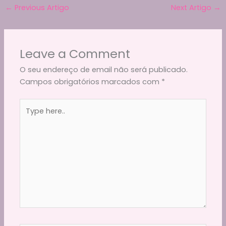
b
t
a
A
Li
←
Previous Artigo
Next Artigo
→
e
o
m
p
n
o
p
k
Leave a Comment
k
O seu endereço de email não será publicado.
Campos obrigatórios marcados com
*
Type
here..