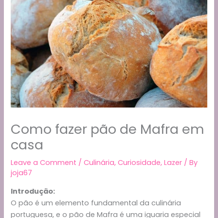
Como fazer pão de Mafra em
casa
Leave a Comment
/
Culinária
,
Curiosidade
,
Lazer
/ By
joja67
Introdução:
O pão é um elemento fundamental da culinária
portuguesa, e o pão de Mafra é uma iguaria especial