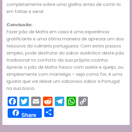
completamente sobre uma grelha antes de cortá-lo
em fatias e servir.
Conclusão:
Fazer pão de Mafra em casa é uma experiência
gratificante e uma ótima maneira de apreciar um dos
tesouros da culinária portuguesa. Com estes passos
simples, pode desfrutar do sabor autêntico deste pão
tradicional no conforto da sua própria cozinha.
Aprecie o pão de Mafra fresco com azeite e queijo, ou
simplesmente com manteiga – seja como for, é uma
iguaria que vai deixar um saboroso sabor a Portugal
na sua boca.
F
T
E
R
T
W
C
a
w
m
e
el
h
o
S
Share
c
itt
ai
d
e
a
p
h
e
er
l
di
gr
ts
y
ar