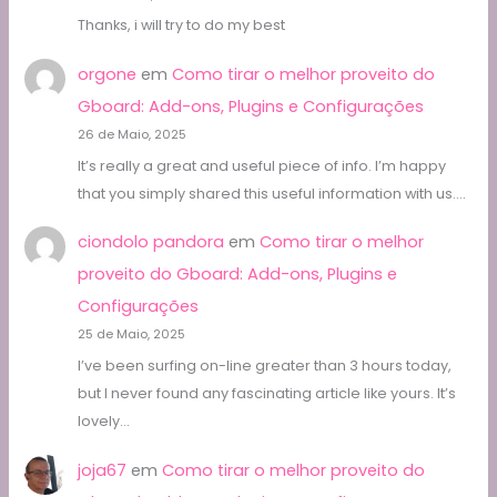
Thanks, i will try to do my best
orgone
em
Como tirar o melhor proveito do
Gboard: Add-ons, Plugins e Configurações
26 de Maio, 2025
It’s really a great and useful piece of info. I’m happy
that you simply shared this useful information with us.…
ciondolo pandora
em
Como tirar o melhor
proveito do Gboard: Add-ons, Plugins e
Configurações
25 de Maio, 2025
I’ve been surfing on-line greater than 3 hours today,
but I never found any fascinating article like yours. It’s
lovely…
joja67
em
Como tirar o melhor proveito do