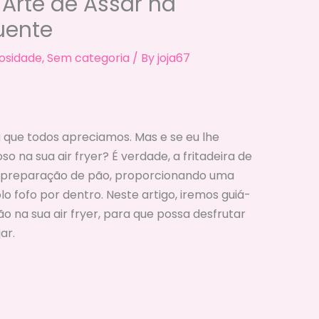
A Arte de Assar na
uente
iosidade
,
Sem categoria
/ By
joja67
a que todos apreciamos. Mas e se eu lhe
so na sua air fryer? É verdade, a fritadeira de
a preparação de pão, proporcionando uma
o fofo por dentro. Neste artigo, iremos guiá-
o na sua air fryer, para que possa desfrutar
ar.