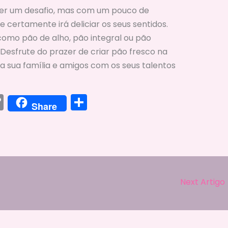
cer um desafio, mas com um pouco de
e certamente irá deliciar os seus sentidos.
como pão de alho, pão integral ou pão
 Desfrute do prazer de criar pão fresco na
a sua família e amigos com os seus talentos
C
S
Share
o
h
p
ar
y
e
Li
n
Next Artigo
k