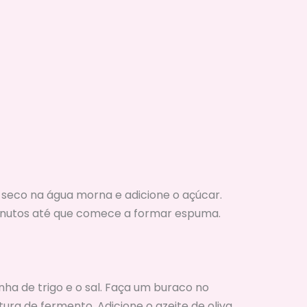
seco na água morna e adicione o açúcar.
minutos até que comece a formar espuma.
nha de trigo e o sal. Faça um buraco no
ura de fermento. Adicione o azeite de oliva.