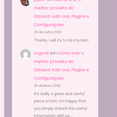
melhor proveito do
Gboard: Add-ons, Plugins e
Configurações
20 de Julho, 2025
Thanks, i will try to do my best
orgone
em
Como tirar o
melhor proveito do
Gboard: Add-ons, Plugins e
Configurações
26 de Maio, 2025
It’s really a great and useful
piece of info. I’m happy that
you simply shared this useful
information with us.…