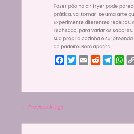
Fazer pão na air fryer pode pare
prática, vai tornar-se uma arte qu
Experimente diferentes receitas, 
recheado, para variar os sabores.
sua própria cozinha e surpreenda 
de padeiro. Bom apetite!
F
T
E
R
T
W
a
w
m
e
el
h
c
itt
ai
d
e
a
e
er
l
di
gr
ts
b
t
a
A
o
m
p
←
Previous Artigo
o
p
k