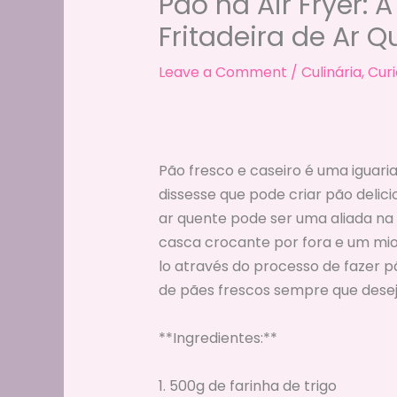
Pão na Air Fryer: 
Fritadeira de Ar Q
Leave a Comment
/
Culinária
,
Cur
Pão fresco e caseiro é uma iguari
dissesse que pode criar pão delicio
ar quente pode ser uma aliada n
casca crocante por fora e um miol
lo através do processo de fazer pã
de pães frescos sempre que desej
**Ingredientes:**
1. 500g de farinha de trigo