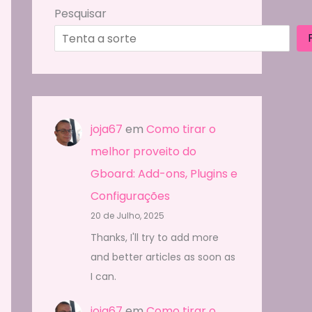
Pesquisar
joja67
em
Como tirar o
melhor proveito do
Gboard: Add-ons, Plugins e
Configurações
20 de Julho, 2025
Thanks, I'll try to add more
and better articles as soon as
I can.
joja67
em
Como tirar o