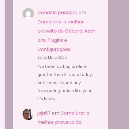
ciondolo pandora
em
Como tirar o melhor
proveito do Gboard: Add-
ons, Plugins e
Configurações
25 de Maio, 2025
I’ve been surfing on-line
greater than 3 hours today,
but I never found any
fascinating article like yours.
It’s lovely…
joja67
em
Como tirar o
melhor proveito do