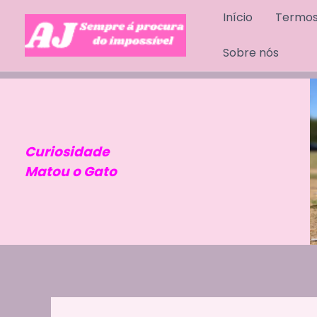
Skip
Início
Termos
to
content
Sobre nós
Curiosidade
Matou o Gato