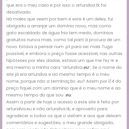
que era o meu caso e por isso o artursilva.tk foi
desativado.
Hà males que veem por bem e este é um deles, fui
obrigado a arranjar um domínio novo, mas como
gato escaldado de água fria tem medo, domínios
gratuitos nunca mais, como tal parti à procura de um
novo. Estava a pensar num .pt para ser mais Tuga
possível, e embora o preço fosse acessível, nas outras
hipóteses por eles dadas, estava um que me fez rir e
era mesmo a minha cara “artursilva.
eu
“, Se o nome do
site já era artursilva e ao mesmo tempo é o meu
nome, porque não a terminação .eu? Assim por 1/4 do
preço fiquei com um dominio que é o meu nome e ao
mesmo tempo diz que sou .
eu
.
Assim a partir de hoje o acesso a este site é feito por
artursilva.eu e não artursilva.tk, e aproveito para
agradecer a todos os que o visitam e aos que deixam
comentários e sugestões, o meu grande obrigado,