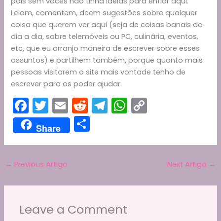
pois sem vocês não tinha ideias para enfiar aqui.
Leiam, comentem, deem sugestões sobre qualquer
coisa que querem ver aqui (seja de coisas banais do
dia a dia, sobre telemóveis ou PC, culinária, eventos,
etc, que eu arranjo maneira de escrever sobre esses
assuntos) e partilhem também, porque quanto mais
pessoas visitarem o site mais vontade tenho de
escrever para os poder ajudar.
F
T
E
R
T
W
C
a
w
m
e
el
h
o
S
Share
c
itt
ai
d
e
a
p
h
e
er
l
di
gr
ts
y
ar
b
t
a
A
Li
←
Previous Artigo
Next Artigo
→
e
o
m
p
n
o
p
k
Leave a Comment
k