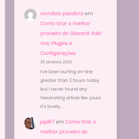
ciondolo pandora
em
Como tirar o melhor
proveito do Gboard: Add-
ons, Plugins e
Configurações
25 de Maio, 2025
I’ve been surfing on-line
greater than 3 hours today,
but I never found any
fascinating article like yours.
It’s lovely…
joja67
em
Como tirar o
melhor proveito do