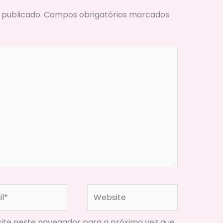
 publicado.
Campos obrigatórios marcados
*
Website
ite neste navegador para a próxima vez que