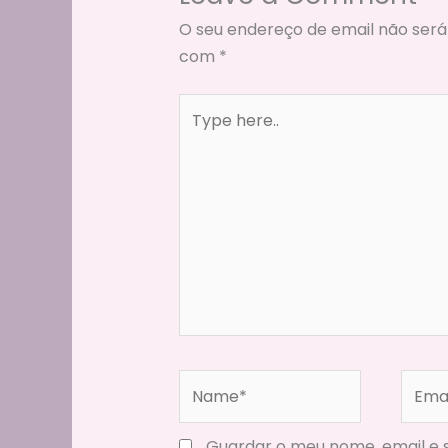
O seu endereço de email não será
com
*
Type
here..
Name*
Email
Guardar o meu nome, email e s