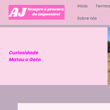
Skip
Início
Termos
to
content
Sobre nós
Curiosidade
Matou o Gato