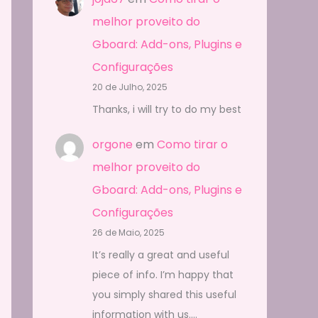
melhor proveito do
Gboard: Add-ons, Plugins e
Configurações
20 de Julho, 2025
Thanks, i will try to do my best
orgone
em
Como tirar o
melhor proveito do
Gboard: Add-ons, Plugins e
Configurações
26 de Maio, 2025
It’s really a great and useful
piece of info. I’m happy that
you simply shared this useful
information with us.…