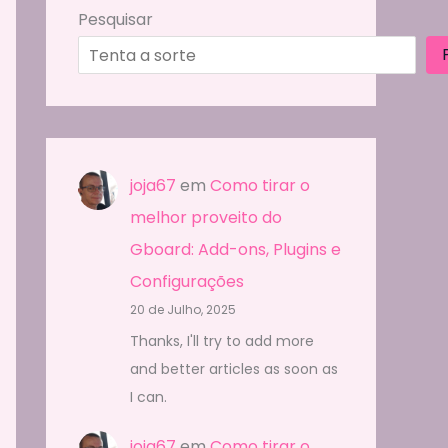
Pesquisar
joja67
em
Como tirar o
melhor proveito do
Gboard: Add-ons, Plugins e
Configurações
20 de Julho, 2025
Thanks, I'll try to add more
and better articles as soon as
I can.
joja67
em
Como tirar o