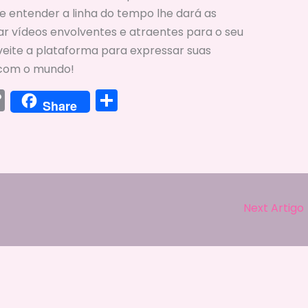
 e entender a linha do tempo lhe dará as
ar vídeos envolventes e atraentes para o seu
veite a plataforma para expressar suas
s com o mundo!
C
S
Share
o
h
p
ar
y
e
Li
n
Next Artigo
k