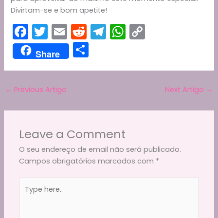
Divirtam-se e bom apetite!
F
T
E
R
T
W
C
a
w
m
e
el
h
o
S
Share
c
itt
ai
d
e
a
p
h
e
er
l
di
gr
ts
y
ar
b
t
a
A
Li
←
Previous Artigo
Next Artigo
→
e
o
m
p
n
o
p
k
Leave a Comment
k
O seu endereço de email não será publicado.
Campos obrigatórios marcados com
*
Type
here..