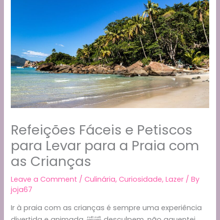
Refeições Fáceis e Petiscos
para Levar para a Praia com
as Crianças
Leave a Comment
/
Culinária
,
Curiosidade
,
Lazer
/ By
joja67
Ir à praia com as crianças é sempre uma experiência
divertida e animada, 🤣🤣 desculpem, não aguentei,