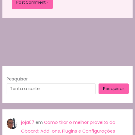
Pesquisar
Pesquisar
joja67
em
Como tirar o melhor proveito do
Gboard: Add-ons, Plugins e Configurações