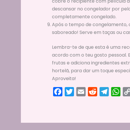
cobre o recipiente com película 
descansar no congelador por pelo
completamente congelado.
Após o tempo de congelamento, o 
saboreado! Serve em taças ou cas
Lembra-te de que esta é uma recei
acordo com o teu gosto pessoal.
frutas e adiciona ingredientes ext
hortelã, para dar um toque especia
Aproveita!
F
T
E
R
T
W
a
w
m
e
el
h
c
itt
ai
d
e
a
e
er
l
di
gr
ts
b
t
a
A