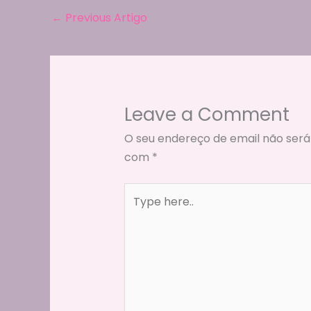
o
m
p
←
Previous Artigo
o
p
k
Leave a Comment
O seu endereço de email não será
com
*
Type
here..