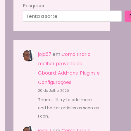
Pesquisar
joja67
em
Como tirar o
melhor proveito do
Gboard: Add-ons, Plugins e
Configurações
20 de Julho, 2025
Thanks, I'll try to add more
and better articles as soon as
I can.
joja67
em
Como tirar o