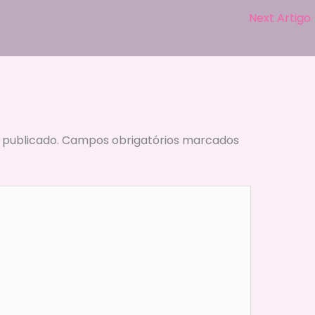
n
Next Artigo
k
 publicado.
Campos obrigatórios marcados