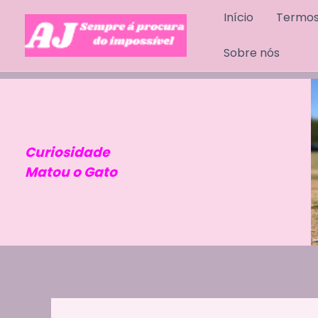
Skip
Início
Termos
to
content
Sobre nós
Curiosidade
Matou o Gato