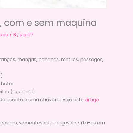
as, com e sem maquina
aria
/ By
joja67
angos, mangas, bananas, mirtilos, pêssegos,
o)
 bater
ilha (opcional)
 de quanto é uma chávena, veja este
artigo
as cascas, sementes ou caroços e corta-as em