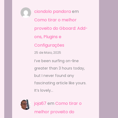
ciondolo pandora
em
Como tirar o melhor
proveito do Gboard: Add-
ons, Plugins e
Configurações
25 de Maio, 2025
I’ve been surfing on-line
greater than 3 hours today,
but I never found any
fascinating article like yours.
It’s lovely…
joja67
em
Como tirar o
melhor proveito do