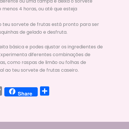
aderente ou uma tampa e deixa o sorvete
 menos 4 horas, ou até que esteja
teu sorvete de frutas está pronto para ser
quinhas de gelado e desfruta.
ta básica e podes ajustar os ingredientes de
 Experimenta diferentes combinações de
ras, como raspas de limão ou folhas de
l ao teu sorvete de frutas caseiro.
C
S
Share
o
h
p
ar
y
e
Li