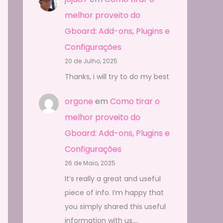
melhor proveito do
Gboard: Add-ons, Plugins e
Configurações
20 de Julho, 2025
Thanks, i will try to do my best
orgone
em
Como tirar o
melhor proveito do
Gboard: Add-ons, Plugins e
Configurações
26 de Maio, 2025
It’s really a great and useful
piece of info. I’m happy that
you simply shared this useful
information with us.…