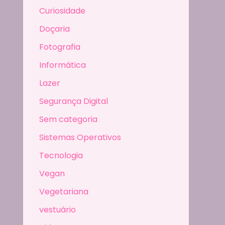
Curiosidade
Doçaria
Fotografia
Informática
Lazer
Segurança Digital
Sem categoria
Sistemas Operativos
Tecnologia
Vegan
Vegetariana
vestuário