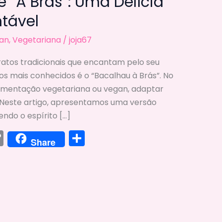
 “À Brás”: Uma Delícia
tável
an
,
Vegetariana
/
joja67
ratos tradicionais que encantam pelo seu
os mais conhecidos é o “Bacalhau à Brás”. No
imentação vegetariana ou vegan, adaptar
. Neste artigo, apresentamos uma versão
ndo o espírito […]
C
S
Share
o
h
p
ar
y
e
Li
n