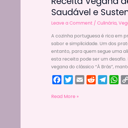
Receita Vegana de
Saudável e Susten
Leave a Comment
/
Culinária
,
Veg
A cozinha portuguesa é rica em p
sabor e simplicidade. Um dos prat
entanto, para quem segue uma al
esta receita pode ser um desafio
vegana do clássico “À Brás”, mante
F
T
E
R
T
W
a
w
m
e
el
h
c
itt
ai
d
e
a
Receita
Read More »
Vegana
e
er
l
di
gr
ts
de
b
t
a
A
“À
o
m
p
Brás”: