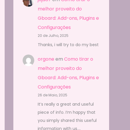
melhor proveito do
Gboard: Add-ons, Plugins e
Configurações
20 de Julho, 2025
Thanks, i will try to do my best
orgone
em
Como tirar o
melhor proveito do
Gboard: Add-ons, Plugins e
Configurações
26 de Maio, 2025
It’s really a great and useful
piece of info. I’m happy that
you simply shared this useful
information with us.…