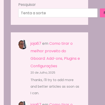
Pesquisar
joja67
em
Como tirar o
melhor proveito do
Gboard: Add-ons, Plugins e
Configurações
20 de Julho, 2025
Thanks, I'll try to add more
and better articles as soon as
I can.
joja67
em
Como tirar o