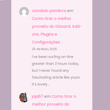
ciondolo pandora
em
Como tirar o melhor
proveito do Gboard: Add-
ons, Plugins e
Configurações
25 de Maio, 2025
I’ve been surfing on-line
greater than 3 hours today,
but I never found any
fascinating article like yours.
It’s lovely…
joja67
em
Como tirar o
melhor proveito do