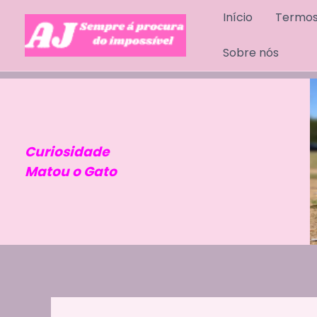
Skip
Início
Termos
to
content
Sobre nós
Curiosidade
Matou o Gato