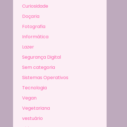
Curiosidade
Doçaria
Fotografia
Informática
Lazer
Segurança Digital
Sem categoria
Sistemas Operativos
Tecnologia
Vegan
Vegetariana
vestuário