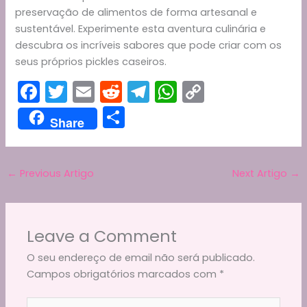
preservação de alimentos de forma artesanal e
sustentável. Experimente esta aventura culinária e
descubra os incríveis sabores que pode criar com os
seus próprios pickles caseiros.
F
T
E
R
T
W
C
a
w
m
e
el
h
o
S
Share
c
itt
ai
d
e
a
p
h
e
er
l
di
gr
ts
y
ar
b
t
a
A
Li
←
Previous Artigo
Next Artigo
→
e
o
m
p
n
o
p
k
Leave a Comment
k
O seu endereço de email não será publicado.
Campos obrigatórios marcados com
*
Type