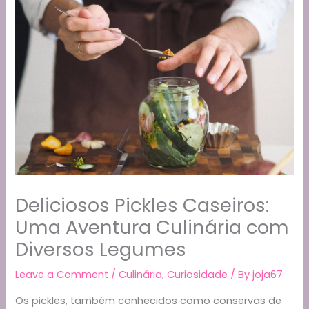
Deliciosos Pickles Caseiros:
Uma Aventura Culinária com
Diversos Legumes
Leave a Comment
/
Culinária
,
Curiosidade
/ By
joja67
Os pickles, também conhecidos como conservas de