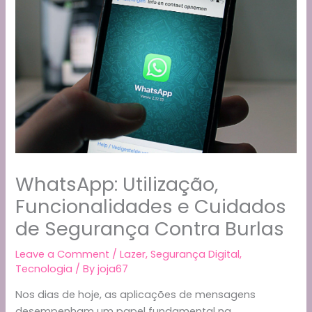
WhatsApp: Utilização,
Funcionalidades e Cuidados
de Segurança Contra Burlas
Leave a Comment
/
Lazer
,
Segurança Digital
,
Tecnologia
/ By
joja67
Nos dias de hoje, as aplicações de mensagens
desempenham um papel fundamental na