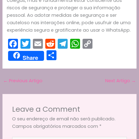
colegas, mas é fundamental estar consciente dos
riscos de segurança e proteger a sua informação
pessoal. Ao adotar medidas de segurança e ser
cauteloso nas interações online, pode usufruir de uma
experiência segura e gratificante ao usar o WhatsApp.
F
T
E
R
T
W
C
a
w
m
e
el
h
o
S
Share
c
itt
ai
d
e
a
p
h
e
er
l
di
gr
ts
y
ar
b
t
a
A
Li
←
Previous Artigo
Next Artigo
→
e
o
m
p
n
o
p
k
Leave a Comment
k
O seu endereço de email não será publicado.
Campos obrigatórios marcados com
*